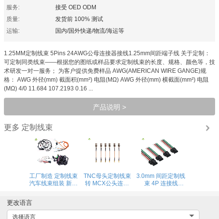
服务:
接受 OED ODM
质量:
发货前 100% 测试
运输:
国内/国外快递/物流/海运等
1.25MM定制线束 5Pins 24AWG公母连接器接线1.25mm间距端子线 关于定制：
可定制同类线束——根据您的图纸或样品要求定制线束的长度、规格、颜色等，技
术研发一对一服务； 为客户提供免费样品 AWG(AMERICAN WIRE GANGE)规
格： AWG 外径(mm) 截面积(mm²) 电阻(MΩ) AWG 外径(mm) 横截面(mm²) 电阻
(MΩ) 4/0 11.684 107.2193 0.16 ...
产品说明 >
定制线束
更多
工厂制造 定制线束
TNC母头定制线束
3.0mm 间距定制线
汽车线束组装 新能
转 MCX公头连接
束 4P 连接线
源线束
线 RG316同轴线
Molex公头转母头
工业物流农业机械
连接线 镀锡端子线
更改语言
射频线
选择语言