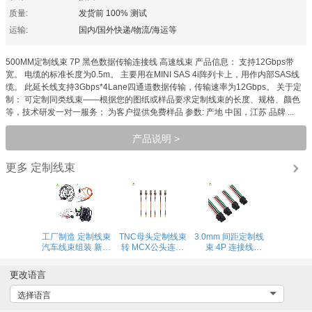
质量:
发货前 100% 测试
运输:
国内/国外快递/物流/海运等
500MM定制线束 7P 黑色数据传输连接线 高速线束​ 产品信息： 支持12Gbps带
宽。 电缆的标准长度为0.5m。 主要用在MINI SAS 4i阵列卡上，用作内部SAS线
缆。 此延长线支持3Gbps*4Lane四通道数据传输，传输速率为12Gbps。 关于定
制： 可定制同类线束——根据您的图纸或样品要求定制线束的长度、规格、颜色
等，技术研发一对一服务； 为客户提供免费样品 参数: 产地 中国，江苏 品牌 ...
产品说明 >
定制线束
更多
工厂制造 定制线束
TNC母头定制线束
3.0mm 间距定制线
汽车线束组装 新能
转 MCX公头连接
束 4P 连接线
源线束
线 RG316同轴线
Molex公头转母头
工业物流农业机械
连接线 镀锡端子线
更改语言
射频线
选择语言