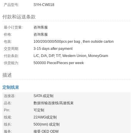
产品型号:
SYH-CW018
付款和运送条款
最小订货量:
咨询客服
价格:
咨询客服
包装:
100/200/300/500pcs per bag , then outside carton
交货周期:
3-15 days after payment
付款条款:
L/C, D/A, D/P, T/T, Western Union, MoneyGram
供货能力:
500000 Piece/Pieces per week
描述
定制线束
连接器:
SATA 或定制
品名:
数据传输连接线/高速线束
Pin:
可定制
线规:
22AWG或定制
线长:
500(mm) 或定制
服务:
接受 OED ODM