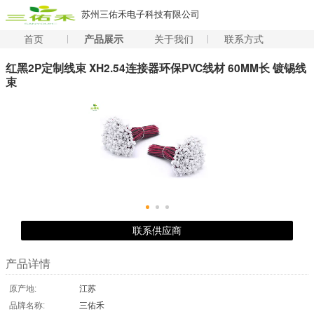
苏州三佑禾电子科技有限公司
首页
产品展示
关于我们
联系方式
红黑2P定制线束 XH2.54连接器环保PVC线材 60MM长 镀锡线
束
联系供应商
产品详情
原产地:
江苏
品牌名称:
三佑禾