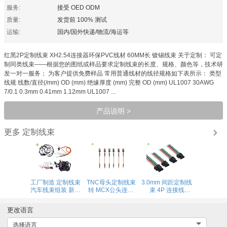
服务:
接受 OED ODM
质量:
发货前 100% 测试
运输:
国内/国外快递/物流/海运等
红黑2P定制线束 XH2.54连接器环保PVC线材 60MM长 镀锡线束 关于定制： 可定
制同类线束——根据您的图纸或样品要求定制线束的长度、规格、颜色等，技术研
发一对一服务； 为客户提供免费样品 常用普通线材的线径规格如下表所示： 类型
线规 线数/直径(/mm) OD (mm) 绝缘厚度 (mm) 完整 OD (mm) UL1007 30AWG
7/0.1 0.3mm 0.41mm 1.12mm UL1007 ...
产品说明 >
定制线束
更多
工厂制造 定制线束
TNC母头定制线束
3.0mm 间距定制线
汽车线束组装 新能
转 MCX公头连接
束 4P 连接线
源线束
线 RG316同轴线
Molex公头转母头
工业物流农业机械
连接线 镀锡端子线
更改语言
射频线
选择语言