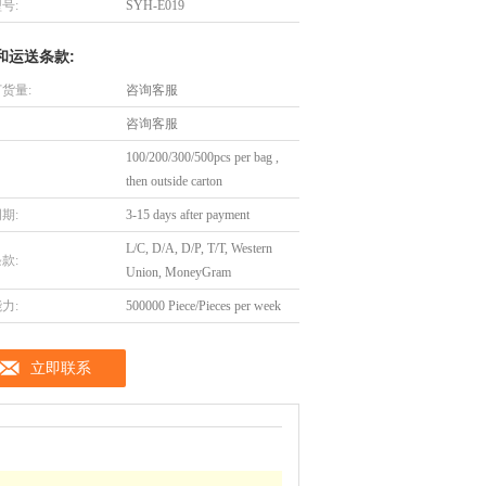
号:
SYH-E019
和运送条款:
货量:
咨询客服
咨询客服
100/200/300/500pcs per bag ,
then outside carton
期:
3-15 days after payment
L/C, D/A, D/P, T/T, Western
款:
Union, MoneyGram
力:
500000 Piece/Pieces per week
立即联系