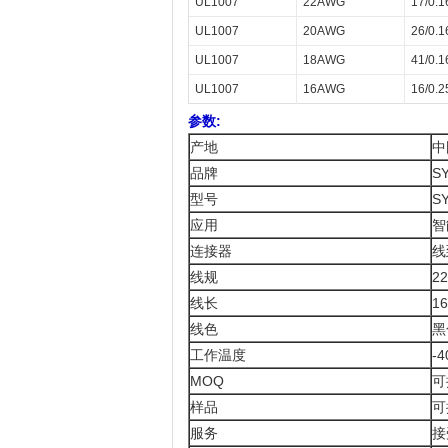
UL1007
22AWG
17/0.1
UL1007
20AWG
26/0.1
UL1007
18AWG
41/0.1
UL1007
16AWG
16/0.2
参数:
产地
中
品牌
S
型号
S
应用
智
连接器
线
线规
2
线长
1
线色
黑
工作温度
-4
MOQ
可
样品
可
服务
接