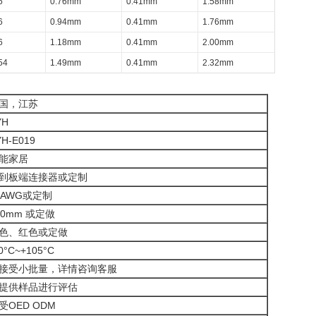
6
0.76mm
0.41mm
1.58mm
6
0.94mm
0.41mm
1.76mm
6
1.18mm
0.41mm
2.00mm
54
1.49mm
0.41mm
2.32mm
国，江苏
YH
YH-E019
能家居
到板端连接器
或定制
2AWG或定制
60mm 或定做
色、红色
或定做
0°C~+105°C
接受小批量，详情咨询客服
提供样品进行评估
受OED ODM