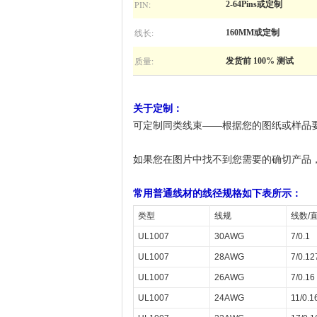
PIN:
2-64Pins或定制
线长:
160MM或定制
质量:
发货前 100% 测试
关于定制：
可定制同类线束——根据您的图纸或样品
如果您在图片中找不到您需要的确切产品
常用普通线材的线径规格如下表所示：
类型
线规
线数/直
UL1007
30AWG
7/0.1
UL1007
28AWG
7/0.12
UL1007
26AWG
7/0.16
UL1007
24AWG
11/0.1