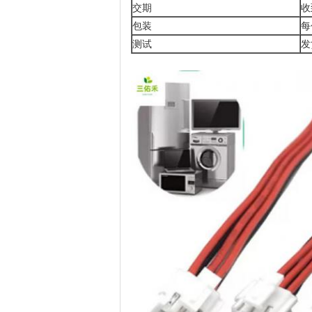
交期
收
包装
每
测试
发