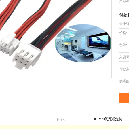
产品型
付款
最小订
价格:
包装:
交货周
付款条
供货能
间距:
0.5MM间距或定制